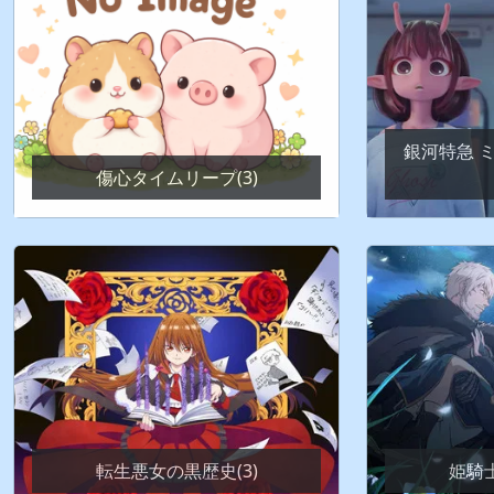
銀河特急 
傷心タイムリープ(3)
転生悪女の黒歴史(3)
姫騎士