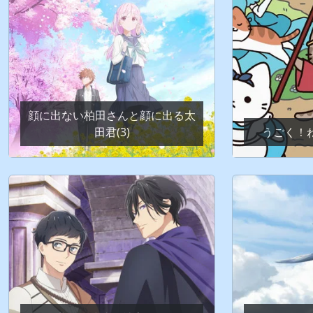
顔に出ない柏田さんと顔に出る太
田君(3)
うごく！ね