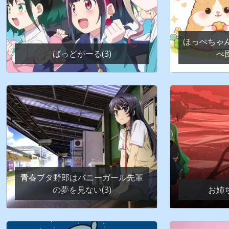
ほっぺちゃ
ばっどがーる(3)
ぺ
青春ブタ野郎はバニーガール先輩
の夢を見ない(3)
お姉ち