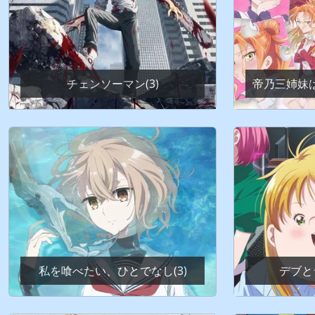
チェンソーマン(3)
帝乃三姉妹は
私を喰べたい、ひとでなし(3)
デブとラ