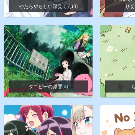
やたらやらしい深見くん(3)
り切
タコピーの原罪(4)
ち