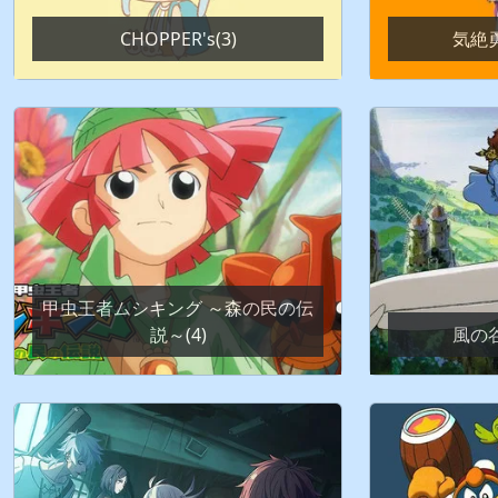
CHOPPER's(3)
気絶勇
甲虫王者ムシキング ～森の民の伝
説～(4)
風の谷