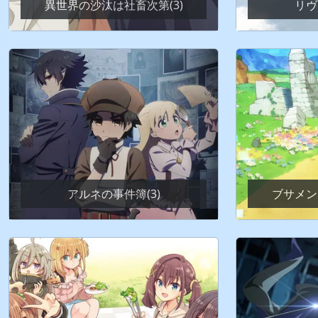
異世界の沙汰は社畜次第(3)
リヴ
アルネの事件簿(3)
ブサメン