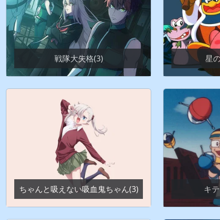
戦隊大失格(3)
星の
ちゃんと吸えない吸血鬼ちゃん(3)
キテ