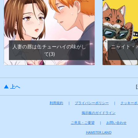
人妻の唇は缶チューハイの味がし
ニャイト・
て(3)
▲ 上へ
利用規約
|
プライバシーポリシー
|
クッキーポ
掲示板のガイドライン
ご意見・ご要望
|
お問い合わせ
HAMSTER.LAND