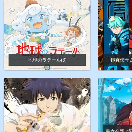
地球のラテール(3)
鎧真伝サム
悪食令嬢と