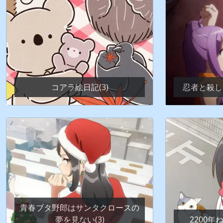
コアラ絵日記(3)
忍者と殺し
青春ブタ野郎はサンタクロースの
夢を見ない(3)
2200年