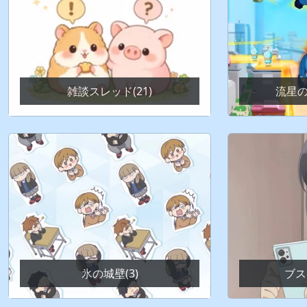
雑談スレッド(21)
流星の
氷の城壁(3)
ブス