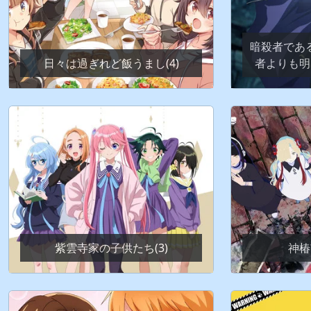
暗殺者であ
日々は過ぎれど飯うまし(4)
者よりも明
紫雲寺家の子供たち(3)
神椿