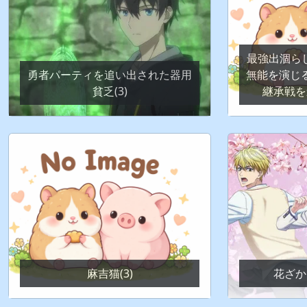
最強出涸ら
勇者パーティを追い出された器用
無能を演じ
貧乏(3)
継承戦を
麻吉猫(3)
花ざか