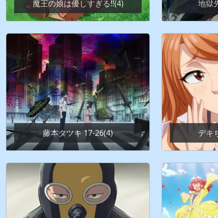
魔王の娘は優しすぎる!!(4)
地獄先
藤本タツキ 17-26(4)
デキち