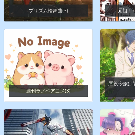
プリズム輪舞曲(3)
元祖！バ
悪役令嬢は
週刊ラノベアニメ(3)